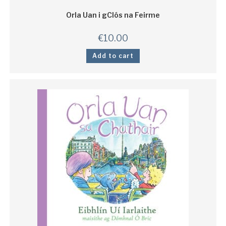
Orla Uan i gClós na Feirme
€
10.00
Add to cart