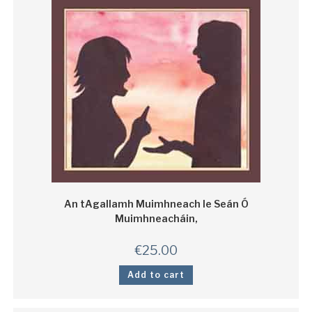
An tAgallamh Muimhneach le Seán Ó
Muimhneacháin,
€
25.00
Add to cart