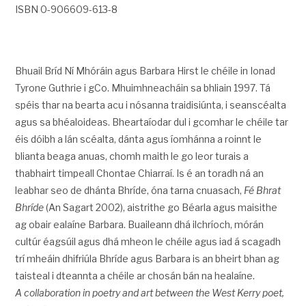
ISBN 0-906609-613-8
Bhuail Bríd Ní Mhóráin agus Barbara Hirst le chéile in Ionad
Tyrone Guthrie i gCo. Mhuimhneacháin sa bhliain 1997. Tá
spéis thar na bearta acu i nósanna traidisiúnta, i seanscéalta
agus sa bhéaloideas. Bheartaíodar dul i gcomhar le chéile tar
éis dóibh a lán scéalta, dánta agus íomhánna a roinnt le
blianta beaga anuas, chomh maith le go leor turais a
thabhairt timpeall Chontae Chiarraí. Is é an toradh ná an
leabhar seo de dhánta Bhríde, óna tarna cnuasach,
Fé Bhrat
Bhríde
(An Sagart 2002), aistrithe go Béarla agus maisithe
ag obair ealaíne Barbara. Buaileann dhá ilchríoch, mórán
cultúr éagsúil agus dhá mheon le chéile agus iad á scagadh
trí mheáin dhifriúla Bhríde agus Barbara is an bheirt bhan ag
taisteal i dteannta a chéile ar chosán bán na healaíne.
A collaboration in poetry and art between the West Kerry poet,