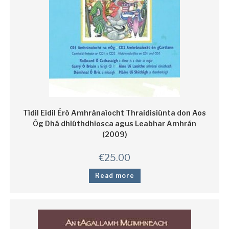
Tídil Eidil Éró Amhránaíocht Thraidisiúnta don Aos
Óg Dhá dhlúthdhiosca agus Leabhar Amhrán
(2009)
€
25.00
Read more