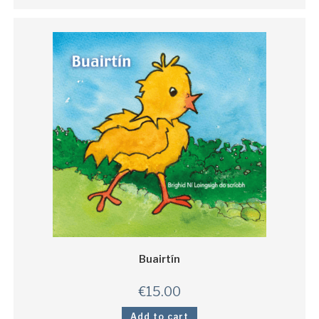
Buairtín
€
15.00
Add to cart