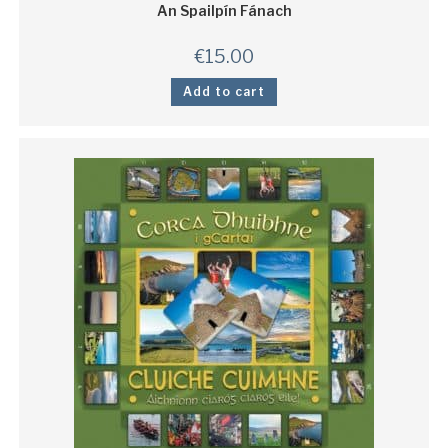
An Spailpín Fánach
€
15.00
Add to cart