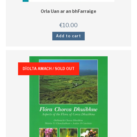
Orla Uan ar an bhFarraige
€
10.00
Add to cart
DÍOLTA AMACH / SOLD OUT