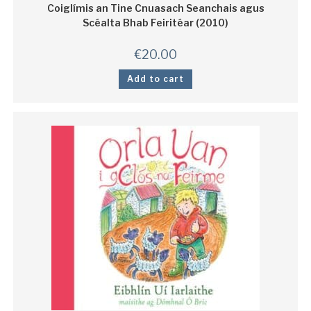
Coiglímis an Tine Cnuasach Seanchais agus
Scéalta Bhab Feiritéar (2010)
€
20.00
Add to cart