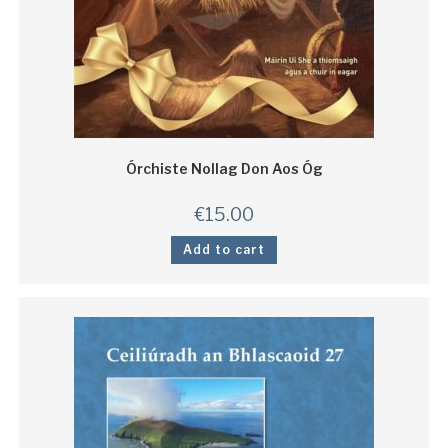
Órchiste Nollag Don Aos Óg
€
15.00
Add to cart