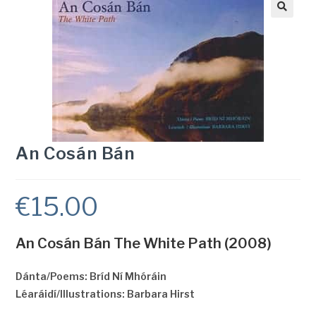
An Cosán Bán
€
15.00
An Cosán Bán The White Path
(2008)
Dánta/Poems: Bríd Ní Mhóráin
Léaráidí/Illustrations: Barbara Hirst