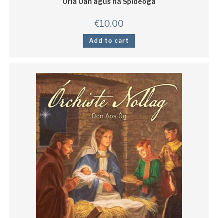
Orla Uan agus na Spideoga
€
10.00
Add to cart