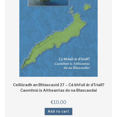
Ceiliúradh an Bhlascaoid 27 – Cá bhfuil ár dTriall?
Caomhnú is Aitheantas do na Blascaodaí
€
10.00
Add to cart