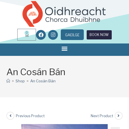
0
BOOK NOW
GAEILGE
An Cosán Bán
>
Shop
>
An Cosán Bán
Previous Product
Next Product