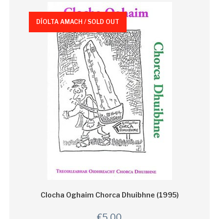
DÍOLTA AMACH / SOLD OUT
Clocha Oghaim Chorca Dhuibhne (1995)
€
5.00