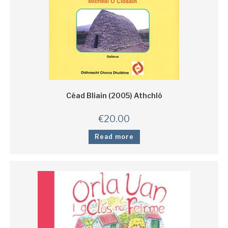
Céad Bliain (2005) Athchló
€
20.00
Read more