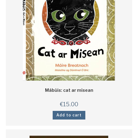
Mábúis: cat ar misean
€
15.00
Add to cart