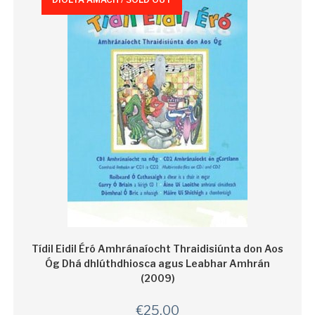
Tídil Eidil Éró Amhránaíocht Thraidisiúnta don Aos
Óg Dhá dhlúthdhiosca agus Leabhar Amhrán
(2009)
€
25.00