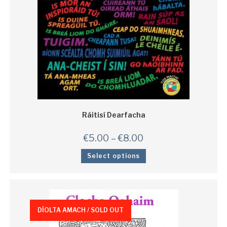
Ráitisí Dearfacha
€
5.00
–
€
8.00
Select options
DÍOLTA AMACH / SOLD OUT