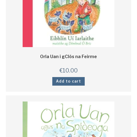
Orla Uan i gClós na Feirme
€
10.00
Add to cart