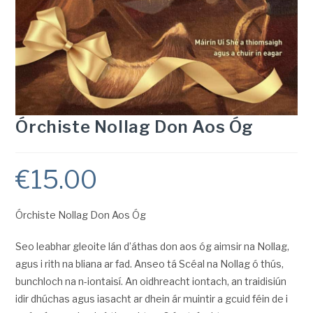
Órchiste Nollag Don Aos Óg
€
15.00
Órchiste Nollag Don Aos Óg
Seo leabhar gleoite lán d’áthas don aos óg aimsir na Nollag,
agus i rith na bliana ar fad. Anseo tá Scéal na Nollag ó thús,
bunchloch na n-iontaisí. An oidhreacht iontach, an traidisiún
idir dhúchas agus iasacht ar dhein ár muintir a gcuid féin de i