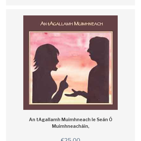
An tAgallamh Muimhneach le Seán Ó
Muimhneacháin,
€
25.00