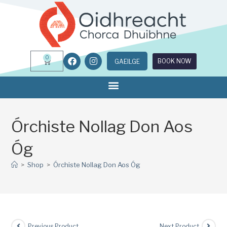
0
BOOK NOW
GAEILGE
Órchiste Nollag Don Aos
Óg
>
Shop
>
Órchiste Nollag Don Aos Óg
Previous Product
Next Product