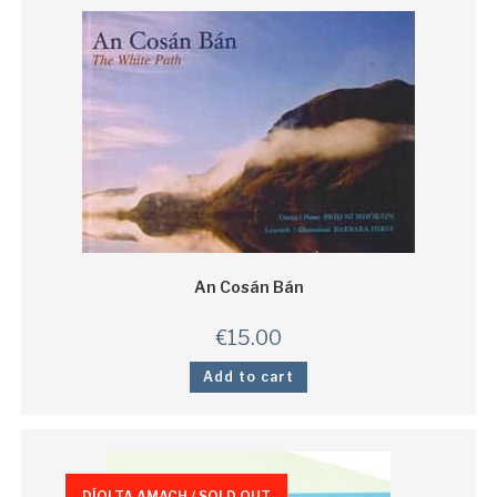
An Cosán Bán
€
15.00
Add to cart
DÍOLTA AMACH / SOLD OUT