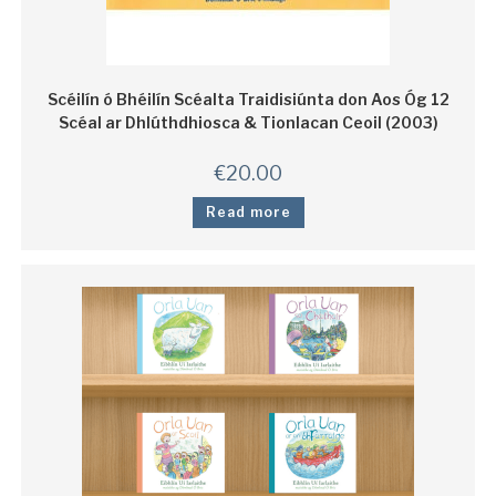
Scéilín ó Bhéilín Scéalta Traidisiúnta don Aos Óg 12
Scéal ar Dhlúthdhiosca & Tionlacan Ceoil (2003)
€
20.00
Read more