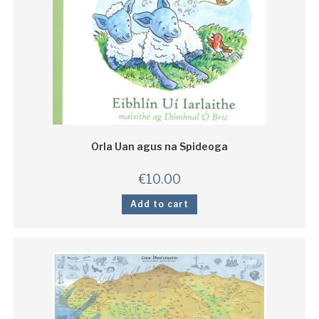
Orla Uan agus na Spideoga
€
10.00
Add to cart