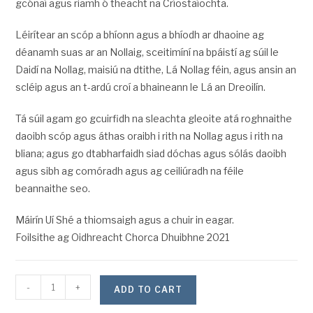
gcónaí agus riamh ó theacht na Críostaíochta.
Léirítear an scóp a bhíonn agus a bhíodh ar dhaoine ag
déanamh suas ar an Nollaig, sceitimíní na bpáistí ag súil le
Daidí na Nollag, maisiú na dtithe, Lá Nollag féin, agus ansin an
scléip agus an t-ardú croí a bhaineann le Lá an Dreoilín.
Tá súil agam go gcuirfidh na sleachta gleoite atá roghnaithe
daoibh scóp agus áthas oraibh i rith na Nollag agus i rith na
bliana; agus go dtabharfaidh siad dóchas agus sólás daoibh
agus sibh ag comóradh agus ag ceiliúradh na féile
beannaithe seo.
Máirín Uí Shé a thiomsaigh agus a chuir in eagar.
Foilsithe ag Oidhreacht Chorca Dhuibhne 2021
-
+
ADD TO CART