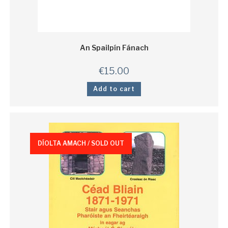
An Spailpín Fánach
€
15.00
Add to cart
DÍOLTA AMACH / SOLD OUT