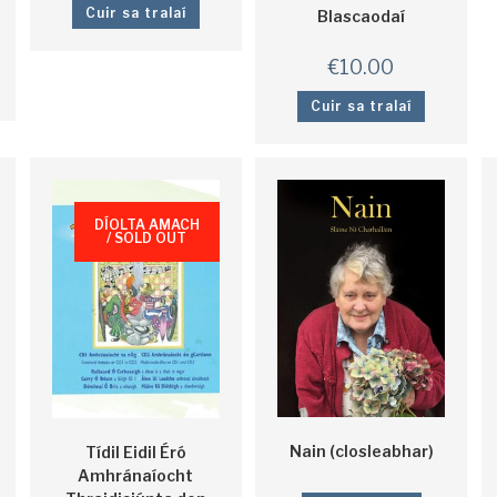
Cuir sa tralaí
Blascaodaí
€
10.00
Cuir sa tralaí
DÍOLTA AMACH
/ SOLD OUT
Nain (closleabhar)
Tídil Eidil Éró
Amhránaíocht