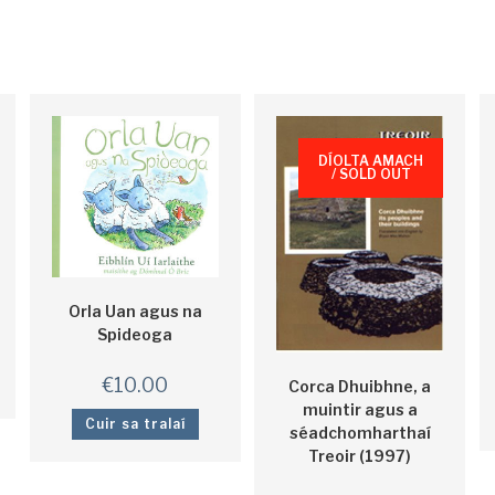
DÍOLTA AMACH
/ SOLD OUT
Orla Uan agus na
Spideoga
€
10.00
Corca Dhuibhne, a
muintir agus a
Cuir sa tralaí
séadchomharthaí
Treoir (1997)