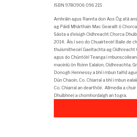
ISBN 9780906 096 215
Amhráin agus Rannta don Aos Óg atá anso
ag Páidí Mhárthain Mac Gearailt ó Chorca
Sásta a d’eisigh Oidhreacht Chorca Dhuib
2014. Áis í seo do Chuairteoirí Baile de
thuismitheoirí Gaeltachta ag Oidhreacht C
agus do Chúntóirí Teanga i mbunscoilean
maoiniú ón Roinn Ealaíon, Oidhreachta, G
Donogh Hennessy a bhí i mbun taifid agus
Dún Chaoin, Co. Chiarraí a bhí i mbun eal
Co. Chiarraí an dearthóir. Allmedia a chui
Dhuibhne) a chomhordaigh an togra.