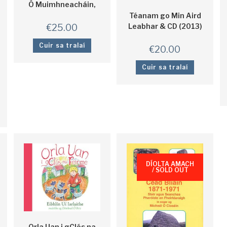
Ó Muimhneacháin,
Téanam go Min Aird
Leabhar & CD (2013)
€
25.00
Cuir sa tralaí
€
20.00
Cuir sa tralaí
DÍOLTA AMACH
/ SOLD OUT
Orla Uan i gClós na