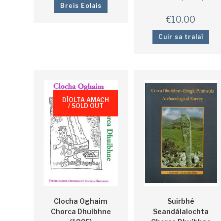
Breis Eolais
€
10.00
Cuir sa tralaí
DÍOLTA AMACH
/ SOLD OUT
Clocha Oghaim
Suirbhé
Chorca Dhuibhne
Seandálaíochta