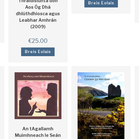
Thraidisiúnta don
Breis Eolais
Aos Óg Dhá
dhlúthdhiosca agus
Leabhar Amhrán
(2009)
€
25.00
Breis Eolais
An tAgallamh
Muimhneach le Seán