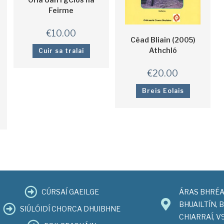
Feirme
€
10.00
Céad Bliain (2005)
Athchló
Cuir sa tralaí
€
20.00
Breis Eolais
CÚRSAÍ GAEILGE
ÁRAS BHRÉA
BHUAILTÍN, 
SIÚLÓIDÍ CHORCA DHUIBHNE
CHIARRAÍ, 