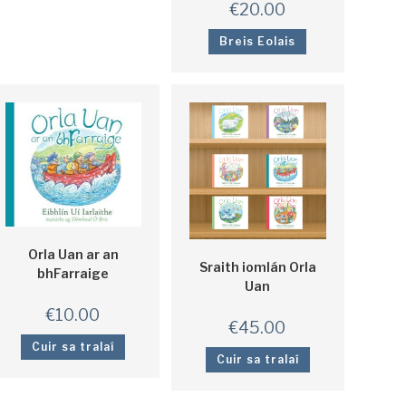
€
20.00
Breis Eolais
Orla Uan ar an
Sraith iomlán Orla
bhFarraige
Uan
€
10.00
€
45.00
Cuir sa tralaí
Cuir sa tralaí