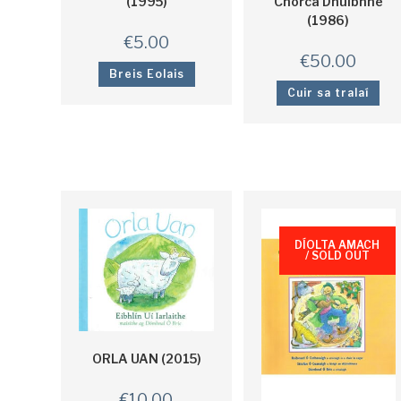
(1995)
Chorca Dhuibhne
(1986)
€
5.00
€
50.00
Breis Eolais
Cuir sa tralaí
DÍOLTA AMACH
/ SOLD OUT
ORLA UAN (2015)
€
10.00