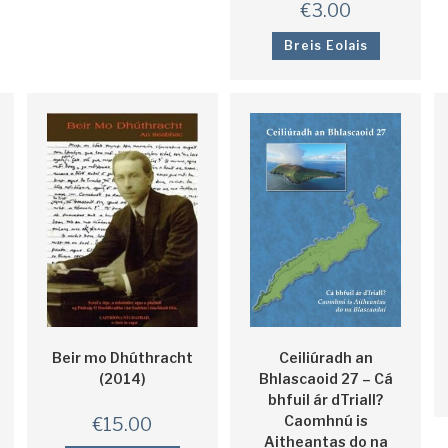
€
3.00
Breis Eolais
Ceiliúradh an
Beir mo Dhúthracht
Bhlascaoid 27 – Cá
(2014)
bhfuil ár dTriall?
Caomhnú is
€
15.00
Aitheantas do na