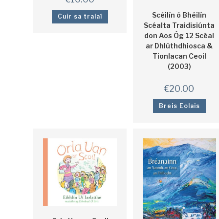
Scéilín ó Bhéilín
Cuir sa tralaí
Scéalta Traidisiúnta
don Aos Óg 12 Scéal
ar Dhlúthdhiosca &
Tionlacan Ceoil
(2003)
€
20.00
Breis Eolais