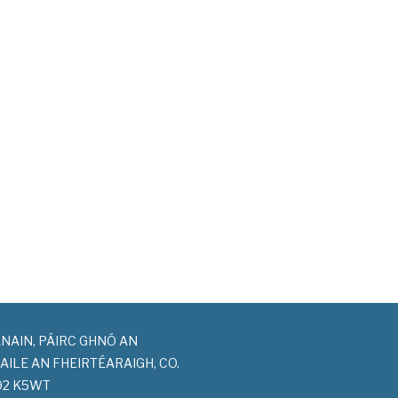
NAIN, PÁIRC GHNÓ AN
BAILE AN FHEIRTÉARAIGH, CO.
V92 K5WT