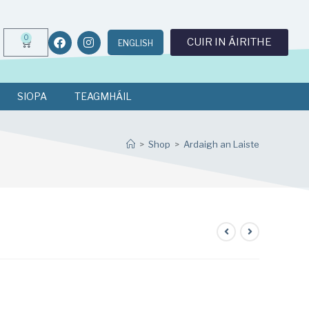
0
CUIR IN ÁIRITHE
ENGLISH
SIOPA
TEAGMHÁIL
>
Shop
>
Ardaigh an Laiste