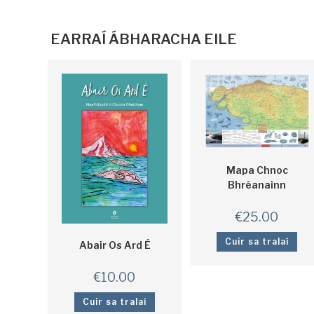
EARRAÍ ÁBHARACHA EILE
Mapa Chnoc
Bhréanainn
€
25.00
Cuir sa tralaí
Abair Os Ard É
€
10.00
Cuir sa tralaí