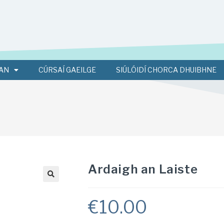
AN
CÚRSAÍ GAEILGE
SIÚLÓIDÍ CHORCA DHUIBHNE
Ardaigh an Laiste
€
10.00