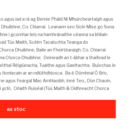
 agus iad a rá ag Bernie Pháid Ní Mhuircheartaigh agus
 Dhuibhne, Co. Chiarraí. Leanann seo Sicín Mise go Sona
hne i gcomhar leis na hamhránaithe céanna sa bhliain
 chuid Tús Maith, Scéim Tacaíochta Teanga do
horca Dhuibhne, Baile an Fheirtéaraigh, Co. Chiarraí
na Chorca Dhuibhne. Deineadh an t-ábhar a thaifead le
nóthaí Réigiúnacha, Tuaithe agus Gaeltachta. Buíochas le
 tionlacain ar an ndlúthdhiosca. Ba é Dómhnal Ó Bric,
aíne agus Feargal Mac Amhlaoibh, Inné Teo., Dún Chaoin,
r i gcló. Orlaith Ruiséal (Tús Maith & Oidhreacht Chorca
as stoc