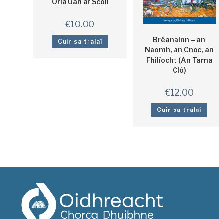
Orla Uan ar Scoil
€
10.00
Bréanainn – an
Cuir sa tralaí
Naomh, an Cnoc, an
Fhilíocht (An Tarna
Cló)
€
12.00
Cuir sa tralaí