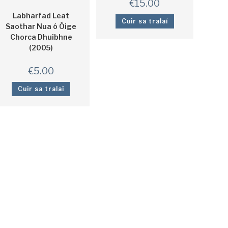
€
15.00
Labharfad Leat
Cuir sa tralaí
Saothar Nua ó Óige
Chorca Dhuibhne
(2005)
€
5.00
Cuir sa tralaí