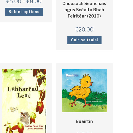
€
5.00
–
€
8.00
Cnuasach Seanchais
agus Scéalta Bhab
Select options
Feiritéar (2010)
€
20.00
Cuir sa tralaí
Buairtín