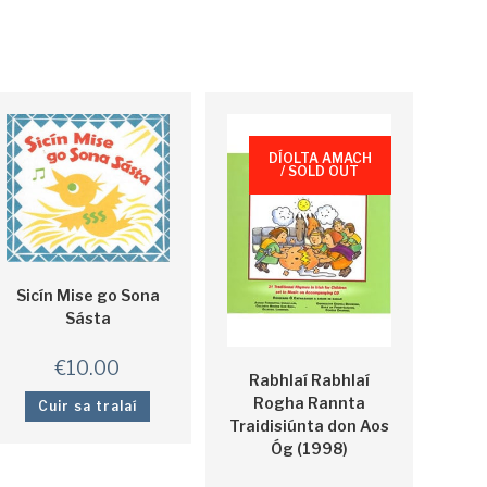
DÍOLTA AMACH
/ SOLD OUT
Sicín Mise go Sona
Sásta
€
10.00
Rabhlaí Rabhlaí
Rogha Rannta
Cuir sa tralaí
Traidisiúnta don Aos
Óg (1998)