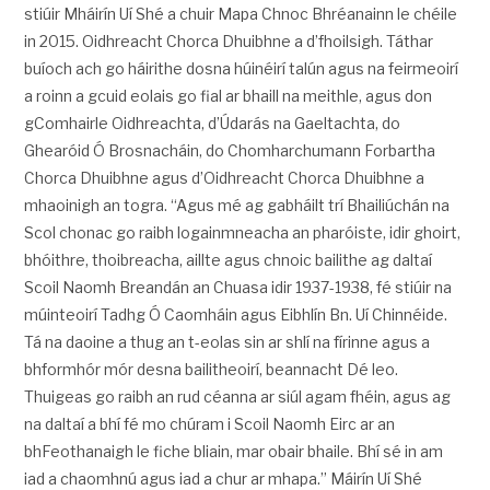
stiúir Mháirín Uí Shé a chuir Mapa Chnoc Bhréanainn le chéile
in 2015. Oidhreacht Chorca Dhuibhne a d’fhoilsigh. Táthar
buíoch ach go háirithe dosna húinéirí talún agus na feirmeoirí
a roinn a gcuid eolais go fial ar bhaill na meithle, agus don
gComhairle Oidhreachta, d’Údarás na Gaeltachta, do
Ghearóid Ó Brosnacháin, do Chomharchumann Forbartha
Chorca Dhuibhne agus d’Oidhreacht Chorca Dhuibhne a
mhaoinigh an togra. “Agus mé ag gabháilt trí Bhailiúchán na
Scol chonac go raibh logainmneacha an pharóiste, idir ghoirt,
bhóithre, thoibreacha, aillte agus chnoic bailithe ag daltaí
Scoil Naomh Breandán an Chuasa idir 1937-1938, fé stiúir na
múinteoirí Tadhg Ó Caomháin agus Eibhlín Bn. Uí Chinnéide.
Tá na daoine a thug an t-eolas sin ar shlí na fírinne agus a
bhformhór mór desna bailitheoirí, beannacht Dé leo.
Thuigeas go raibh an rud céanna ar siúl agam fhéin, agus ag
na daltaí a bhí fé mo chúram i Scoil Naomh Eirc ar an
bhFeothanaigh le fiche bliain, mar obair bhaile. Bhí sé in am
iad a chaomhnú agus iad a chur ar mhapa.” Máirín Uí Shé