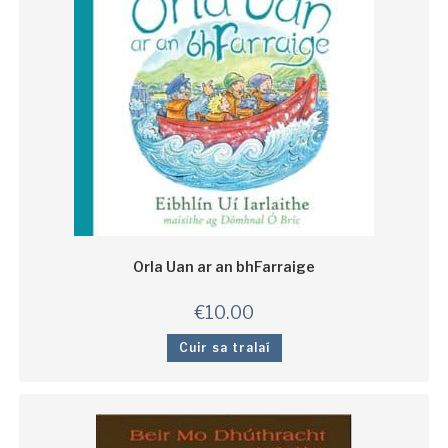
Orla Uan ar an bhFarraige
€
10.00
Cuir sa tralaí