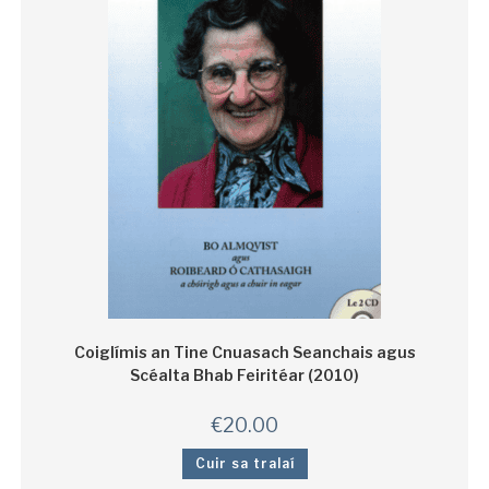
Coiglímis an Tine Cnuasach Seanchais agus
Scéalta Bhab Feiritéar (2010)
€
20.00
Cuir sa tralaí