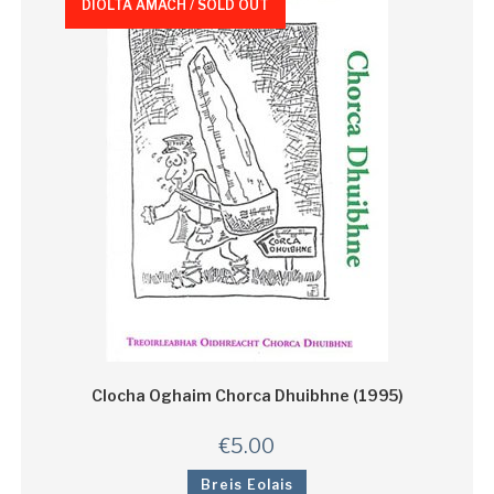
DÍOLTA AMACH / SOLD OUT
Clocha Oghaim Chorca Dhuibhne (1995)
€
5.00
Breis Eolais