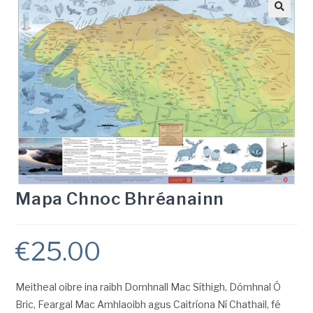
Mapa Chnoc Bhréanainn
€
25.00
Meitheal oibre ina raibh Domhnall Mac Síthigh, Dómhnal Ó
Bric, Feargal Mac Amhlaoibh agus Caitríona Ní Chathail, fé