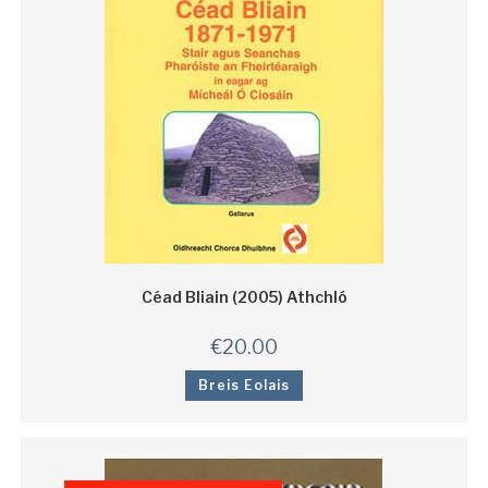
Céad Bliain (2005) Athchló
€
20.00
Breis Eolais