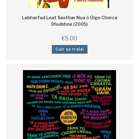
Labharfad Leat Saothar Nua ó Óige Chorca
Dhuibhne (2005)
€
5.00
Cuir sa tralaí