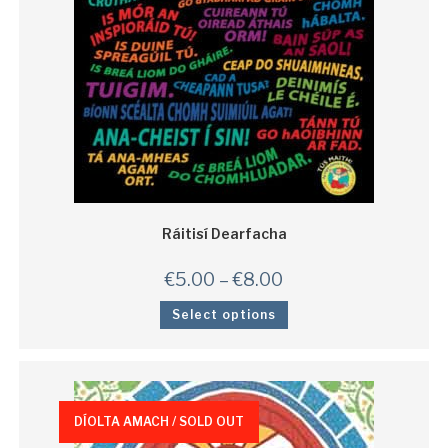
Ráitisí Dearfacha
€
5.00
–
€
8.00
Select options
DÍOLTA AMACH / SOLD OUT