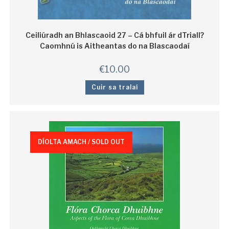
Ceiliúradh an Bhlascaoid 27 – Cá bhfuil ár dTriall?
Caomhnú is Aitheantas do na Blascaodaí
€
10.00
Cuir sa tralaí
DÍOLTA AMACH / SOLD OUT