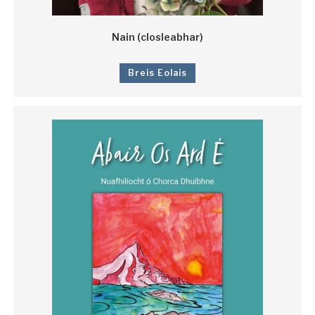
Nain (closleabhar)
Breis Eolais