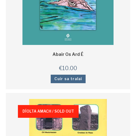
Abair Os Ard É
€
10.00
Cuir sa tralaí
DÍOLTA AMACH / SOLD OUT