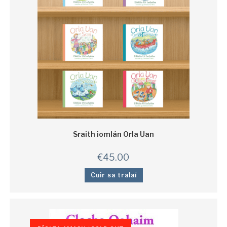
Sraith iomlán Orla Uan
€
45.00
Cuir sa tralaí