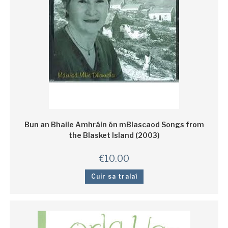
Bun an Bhaile Amhráin ón mBlascaod Songs from
the Blasket Island (2003)
€
10.00
Cuir sa tralaí