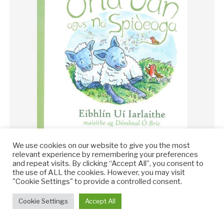
Orla Uan agus na Spideoga
We use cookies on our website to give you the most
relevant experience by remembering your preferences
and repeat visits. By clicking “Accept All”, you consent to
€
10.00
the use of ALL the cookies. However, you may visit
"Cookie Settings" to provide a controlled consent.
Cuir sa tralaí
Cookie Settings
Accept All