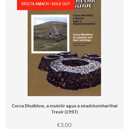
DÍOLTA AMACH / SOLD OUT
Corca Dhuibhne, a muintir agus a séadchomharthaí
Treoir (1997)
€
3.00