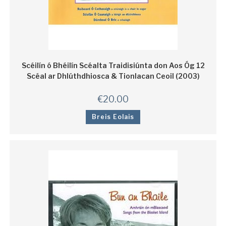
Scéilín ó Bhéilín Scéalta Traidisiúnta don Aos Óg 12
Scéal ar Dhlúthdhiosca & Tionlacan Ceoil (2003)
€
20.00
Breis Eolais