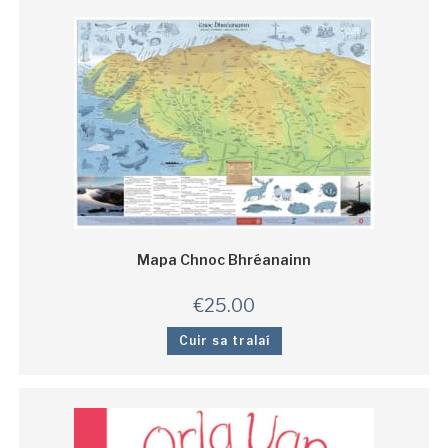
Mapa Chnoc Bhréanainn
€
25.00
Cuir sa tralaí