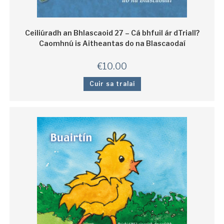
Ceiliúradh an Bhlascaoid 27 – Cá bhfuil ár dTriall?
Caomhnú is Aitheantas do na Blascaodaí
€
10.00
Cuir sa tralaí