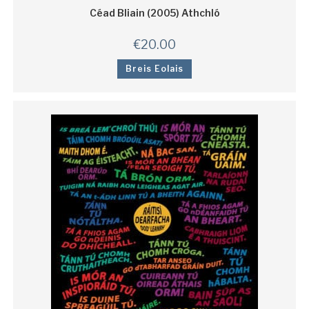
Céad Bliain (2005) Athchló
€
20.00
Breis Eolais