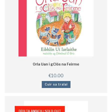
Orla Uan i gClós na Feirme
€
10.00
Cuir sa tralaí
DÍOLTA AMACH / SOLD OUT