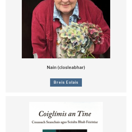
Nain (closleabhar)
Breis Eolais