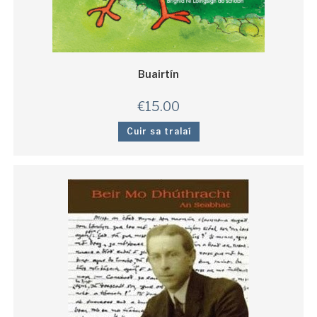
Buairtín
€
15.00
Cuir sa tralaí