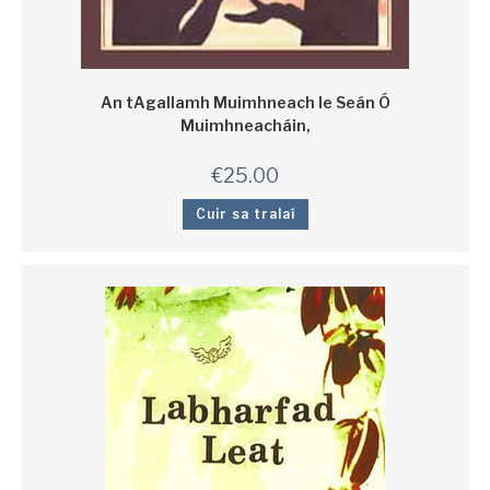
An tAgallamh Muimhneach le Seán Ó
Muimhneacháin,
€
25.00
Cuir sa tralaí