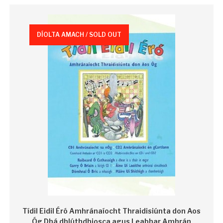
DÍOLTA AMACH / SOLD OUT
Tídil Eidil Éró Amhránaíocht Thraidisiúnta don Aos
Óg Dhá dhlúthdhiosca agus Leabhar Amhrán