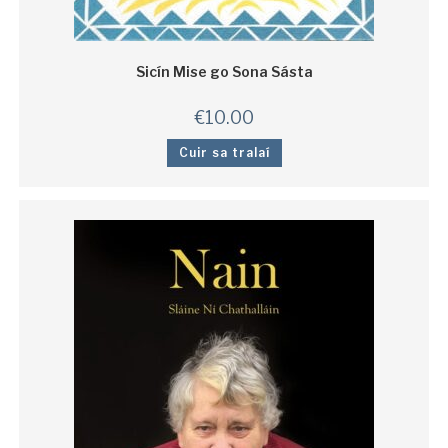
Sicín Mise go Sona Sásta
€
10.00
Cuir sa tralaí