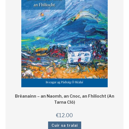
Bréanainn – an Naomh, an Cnoc, an Fhilíocht (An
Tarna Cló)
€
12.00
Cuir sa tralaí