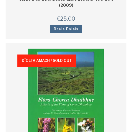
(2009)
€
25.00
Breis Eolais
DÍOLTA AMACH / SOLD OUT