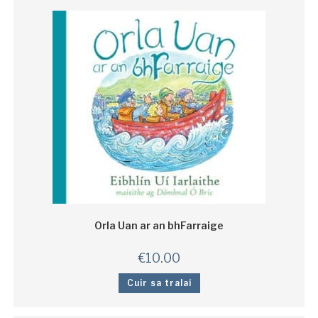
Orla Uan ar an bhFarraige
€
10.00
Cuir sa tralaí