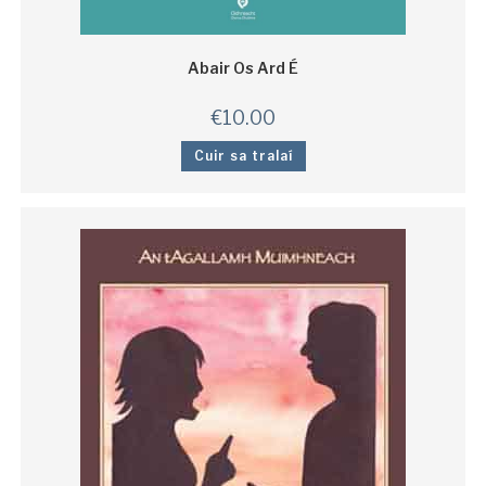
Abair Os Ard É
€
10.00
Cuir sa tralaí