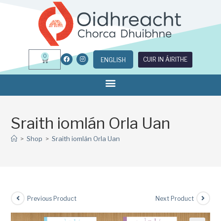
0
CUIR IN ÁIRITHE
ENGLISH
Sraith iomlán Orla Uan
>
Shop
>
Sraith iomlán Orla Uan
Previous Product
Next Product