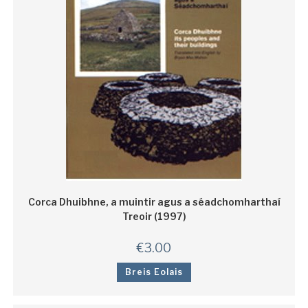
Corca Dhuibhne, a muintir agus a séadchomharthaí
Treoir (1997)
€
3.00
Breis Eolais