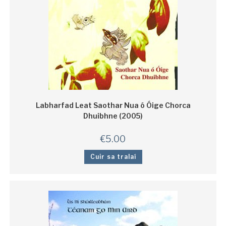
Labharfad Leat Saothar Nua ó Óige Chorca
Dhuibhne (2005)
€
5.00
Cuir sa tralaí