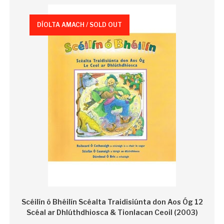
DÍOLTA AMACH / SOLD OUT
Scéilín ó Bhéilín Scéalta Traidisiúnta don Aos Óg 12
Scéal ar Dhlúthdhiosca & Tionlacan Ceoil (2003)