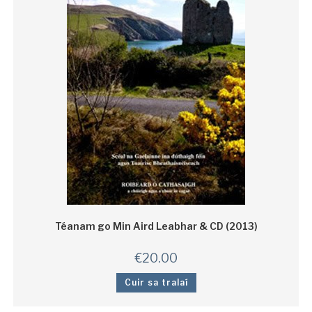
Téanam go Min Aird Leabhar & CD (2013)
€
20.00
Cuir sa tralaí