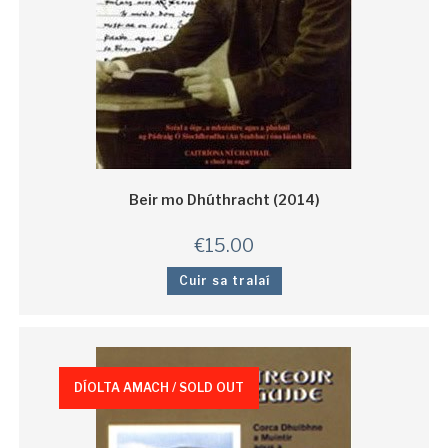
Beir mo Dhúthracht (2014)
€
15.00
Cuir sa tralaí
DÍOLTA AMACH / SOLD OUT