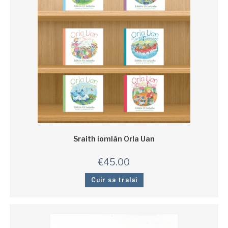
Sraith iomlán Orla Uan
€
45.00
Cuir sa tralaí