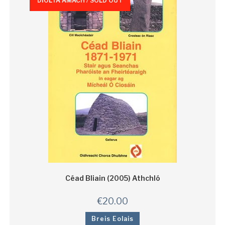
DÍOLTA AMACH / SOLD OUT
Céad Bliain (2005) Athchló
€
20.00
Breis Eolais