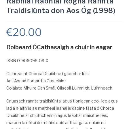
Rabhlaí Rabhlaí Rogha Rannta
Traidisiúnta don Aos Óg (1998)
€
20.00
Roibeard ÓCathasaigh a chuir in eagar
ISBN 0-906096-09-X
Oidhreacht Chorca Dhuibhne i gcomhar leis:
An tAonad Forbartha Curaclaim,
Coláiste Mhuire Gan Smál, Ollscoil Luimnigh, Luimneach
Cnuasach rannta traidisiúnta, agus tionlacan ceoil leo agus
iad á n-aithris ag meitheal leanaí is daoine fásta ó Chorca
Dhuibhne ar dhlúthcheirnín agus leabhar maisithe leis,
maraon le nótaí do mhúinteoirí ar theagasc ealaín na