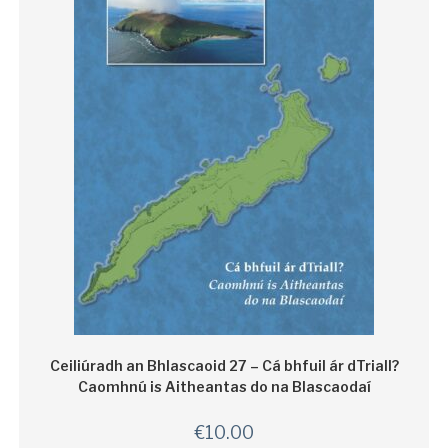
Ceiliúradh an Bhlascaoid 27 – Cá bhfuil ár dTriall?
Caomhnú is Aitheantas do na Blascaodaí
€
10.00