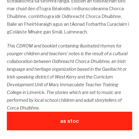
scéalaíochta sa seomra ranga. Eisíodh an foilseachán seo
mar chuid den dTogra Béaloidis i mBunscoileanna Chorca
Dhuibhne, comhthogra idir Oidhreacht Chorca Dhuibhne,
Baile an Fheirtéaraigh agus an tAonad Forbartha Curaclaim i
gColáiste Mhuire gan Smál, Luimneach.
This CDROM and booklet containing illustrated rhymes for
younger children and teachers’ notes is the result of a cultural
collaboration between Oidhreacht Chorca Dhuibhne, an Irish
language and heritage organization based in the Gaeltacht or
Irish speaking district of West Kerry and the Curriclum
Development Unit of Mary Immaculate Teacher Training
College in Limerick. The stories which are set to music are
performed by local school children and adult storytellers of
Corca Dhuibhne.
as stoc