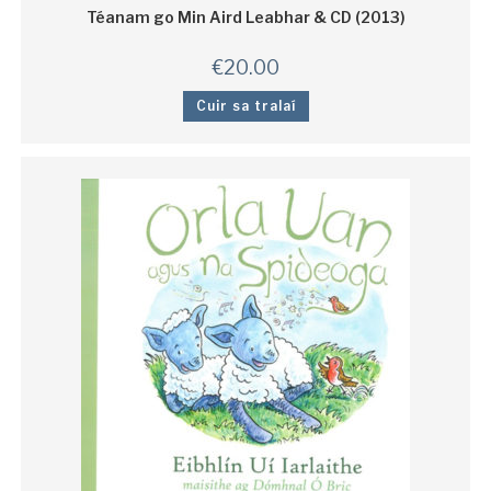
Téanam go Min Aird Leabhar & CD (2013)
€
20.00
Cuir sa tralaí