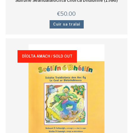
Suirbhé Seandálaíochta Chorca Dhuibhne (1986)
€
50.00
Cuir sa tralaí
DÍOLTA AMACH / SOLD OUT