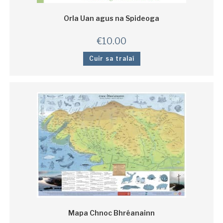
Orla Uan agus na Spideoga
€
10.00
Cuir sa tralaí
Mapa Chnoc Bhréanainn