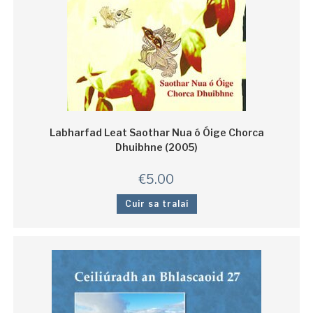
Labharfad Leat Saothar Nua ó Óige Chorca
Dhuibhne (2005)
€
5.00
Cuir sa tralaí