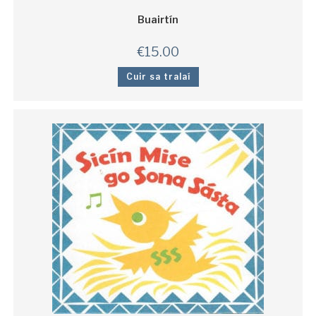
Buairtín
€
15.00
Cuir sa tralaí