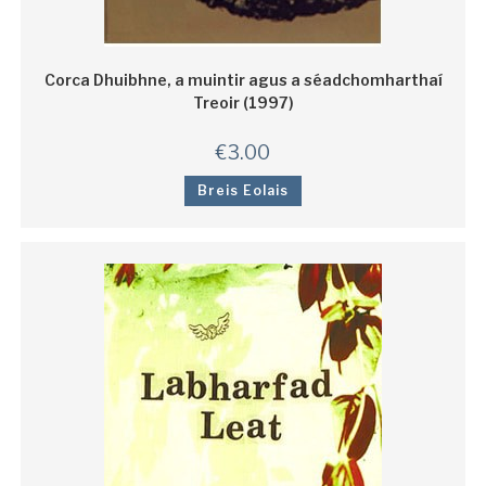
Corca Dhuibhne, a muintir agus a séadchomharthaí
Treoir (1997)
€
3.00
Breis Eolais