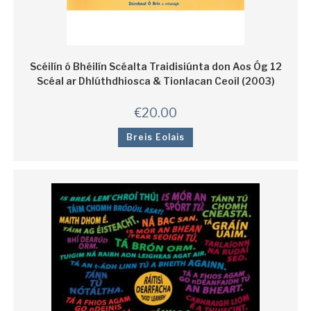
Scéilín ó Bhéilín Scéalta Traidisiúnta don Aos Óg 12
Scéal ar Dhlúthdhiosca & Tionlacan Ceoil (2003)
€
20.00
Breis Eolais