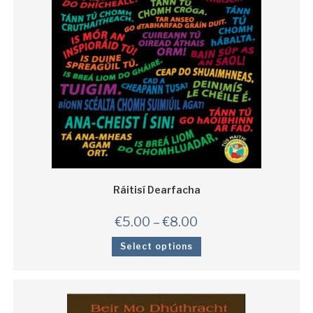
Ráitisí Dearfacha
€
5.00
–
€
8.00
Select options