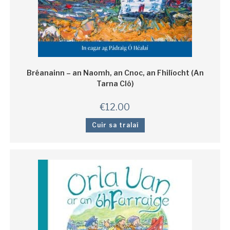
Bréanainn – an Naomh, an Cnoc, an Fhilíocht (An
Tarna Cló)
€
12.00
Cuir sa tralaí