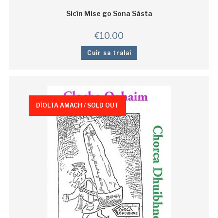
Sicín Mise go Sona Sásta
€
10.00
Cuir sa tralaí
DÍOLTA AMACH / SOLD OUT