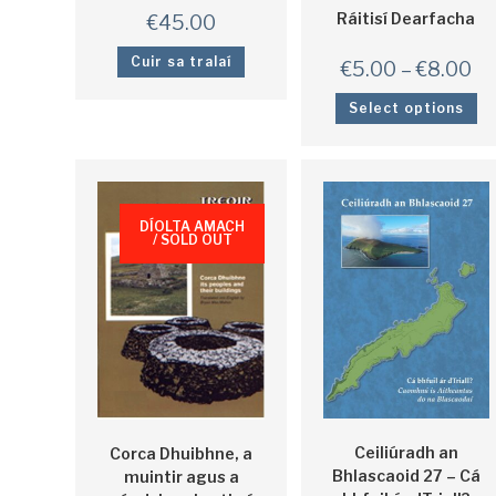
Ráitisí Dearfacha
€
45.00
Cuir sa tralaí
€
5.00
–
€
8.00
Select options
DÍOLTA AMACH
/ SOLD OUT
Ceiliúradh an
Corca Dhuibhne, a
Bhlascaoid 27 – Cá
muintir agus a