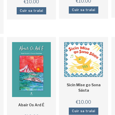
€
10.00
€
10.00
Cuir sa tralaí
Cuir sa tralaí
Sicín Mise go Sona
Sásta
€
10.00
Abair Os Ard É
Cuir sa tralaí