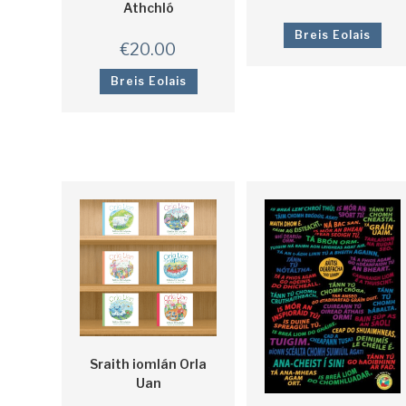
Athchló
Breis Eolais
€
20.00
Breis Eolais
Sraith iomlán Orla
Uan