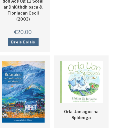
don Aos Óg 12 Scéal
ar Dhlúthdhiosca &
Tionlacan Ceoil
(2003)
€
20.00
Breis Eolais
Orla Uan agus na
Spideoga