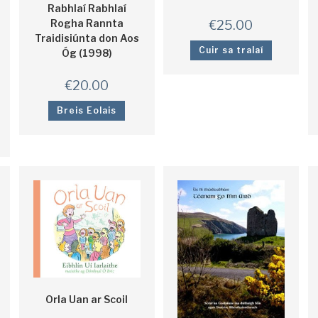
Rabhlaí Rabhlaí
Rogha Rannta
€
25.00
Traidisiúnta don Aos
Cuir sa tralaí
Óg (1998)
€
20.00
Breis Eolais
Orla Uan ar Scoil