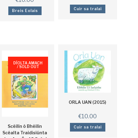
Cuir sa tralaí
Breis Eolais
DÍOLTA AMACH
/ SOLD OUT
ORLA UAN (2015)
€
10.00
Scéilín ó Bhéilín
Cuir sa tralaí
Scéalta Traidisiúnta