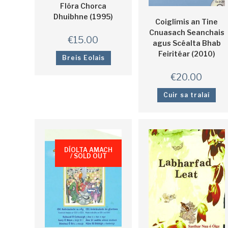
Flóra Chorca
Dhuibhne (1995)
Coiglímis an Tine
Cnuasach Seanchais
€
15.00
agus Scéalta Bhab
Feiritéar (2010)
Breis Eolais
€
20.00
Cuir sa tralaí
DÍOLTA AMACH
/ SOLD OUT