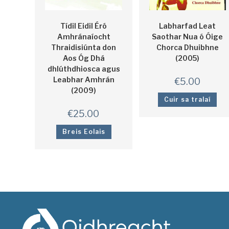
Tídil Eidil Éró
Labharfad Leat
Amhránaíocht
Saothar Nua ó Óige
Thraidisiúnta don
Chorca Dhuibhne
Aos Óg Dhá
(2005)
dhlúthdhiosca agus
Leabhar Amhrán
€
5.00
(2009)
Cuir sa tralaí
€
25.00
Breis Eolais