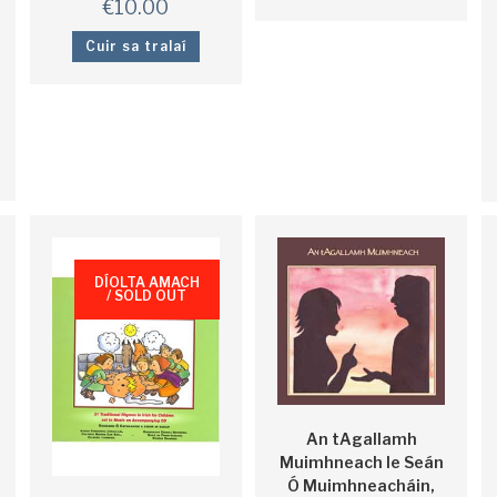
€
10.00
Cuir sa tralaí
DÍOLTA AMACH
/ SOLD OUT
An tAgallamh
Muimhneach le Seán
Ó Muimhneacháin,