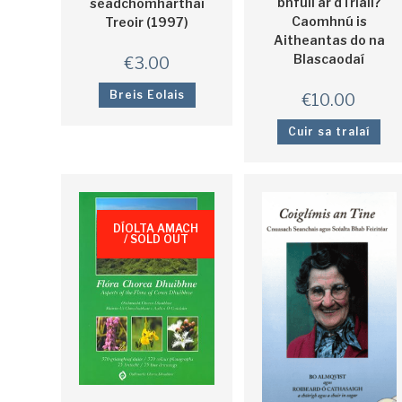
bhfuil ár dTriall?
séadchomharthaí
Caomhnú is
Treoir (1997)
Aitheantas do na
Blascaodaí
€
3.00
Breis Eolais
€
10.00
Cuir sa tralaí
DÍOLTA AMACH
/ SOLD OUT