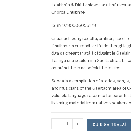
Leabhrán & Dlúthdhiosca ar a bhfuil cnu
Chorca Dhuibhne
ISBN 9780906096178
Cnuasach beag scéalta, amhrán, ceoil, t
Dhuibhne a cuireadh ar fáil do theaghlai
óga sa cheantar atá á dtógaint le Gaelain
Teanga sna scoileanna Gaeltachta atá sa c
amhránaithe is na scéalaithe le clos.
Seoda is a compilation of stories, songs,
and musicians of the Gaeltacht area of C
valuable language resource for parents,
listening material from native speakers of
-
+
CUIR SA TRALAÍ