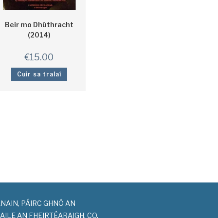
Beir mo Dhúthracht
(2014)
€
15.00
Cuir sa tralaí
NAIN, PÁIRC GHNÓ AN
BAILE AN FHEIRTÉARAIGH, CO.