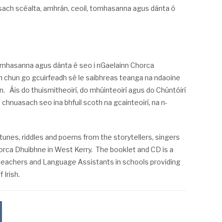
asach scéalta, amhrán, ceoil, tomhasanna agus dánta ó
omhasanna agus dánta é seo i nGaelainn Chorca
gh chun go gcuirfeadh sé le saibhreas teanga na ndaoine
n. Áis do thuismitheoirí, do mhúinteoirí agus do Chúntóirí
hnuasach seo ina bhfuil scoth na gcainteoirí, na n-
 tunes, riddles and poems from the storytellers, singers
orca Dhuibhne in West Kerry. The booklet and CD is a
 teachers and Language Assistants in schools providing
 Irish.