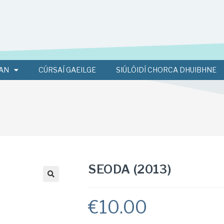
AN
CÚRSAÍ GAEILGE
SIÚLÓIDÍ CHORCA DHUIBHNE
SEODA (2013)
€
10.00