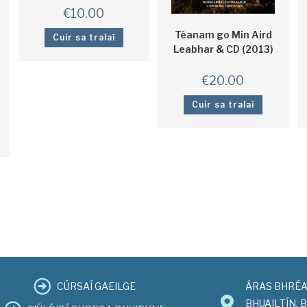
€
10.00
Téanam go Min Aird
Cuir sa tralaí
Leabhar & CD (2013)
€
20.00
Cuir sa tralaí
CÚRSAÍ GAEILGE
ÁRAS BHRÉA
BHUAILTÍN, 