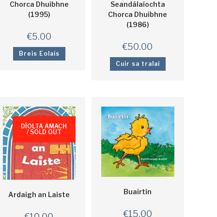
Chorca Dhuibhne
Seandálaíochta
(1995)
Chorca Dhuibhne
(1986)
€
5.00
€
50.00
Breis Eolais
Cuir sa tralaí
DÍOLTA AMACH
/ SOLD OUT
Buairtín
Ardaigh an Laiste
€
15.00
€
10.00