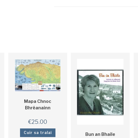
Mapa Chnoc
Bhréanainn
€
25.00
Cuir sa tralaí
Bun an Bhaile