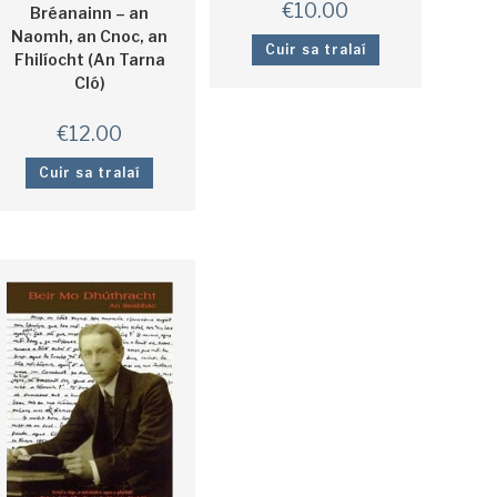
€
10.00
Bréanainn – an
Naomh, an Cnoc, an
Cuir sa tralaí
Fhilíocht (An Tarna
Cló)
€
12.00
Cuir sa tralaí