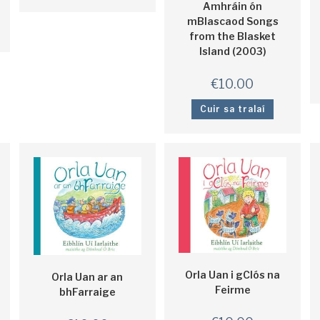
Amhráin ón
mBlascaod Songs
from the Blasket
Island (2003)
€
10.00
Cuir sa tralaí
Orla Uan i gClós na
Orla Uan ar an
Feirme
bhFarraige